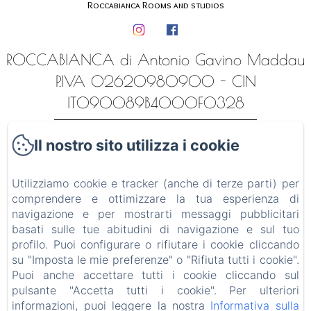
Roccabianca Rooms and studios
ROCCABIANCA di Antonio Gavino Maddau
P.IVA 02620980900 - CIN
IT090089B4000F0328
Home
Il nostro sito utilizza i cookie
Alloggi
Utilizziamo cookie e tracker (anche di terze parti) per
Contatti
comprendere e ottimizzare la tua esperienza di
Luoghi ed esperienze
navigazione e per mostrarti messaggi pubblicitari
basati sulle tue abitudini di navigazione e sul tuo
Informativa Privacy
profilo. Puoi configurare o rifiutare i cookie cliccando
su "Imposta le mie preferenze" o "Rifiuta tutti i cookie".
Note legali
Puoi anche accettare tutti i cookie cliccando sul
pulsante "Accetta tutti i cookie". Per ulteriori
Informazioni sui cookie
informazioni, puoi leggere la nostra
Informativa sulla