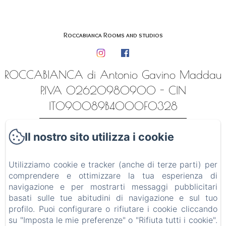
Roccabianca Rooms and studios
ROCCABIANCA di Antonio Gavino Maddau
P.IVA 02620980900 - CIN
IT090089B4000F0328
Home
Il nostro sito utilizza i cookie
Alloggi
Utilizziamo cookie e tracker (anche di terze parti) per
Contatti
comprendere e ottimizzare la tua esperienza di
Luoghi ed esperienze
navigazione e per mostrarti messaggi pubblicitari
basati sulle tue abitudini di navigazione e sul tuo
Informativa Privacy
profilo. Puoi configurare o rifiutare i cookie cliccando
su "Imposta le mie preferenze" o "Rifiuta tutti i cookie".